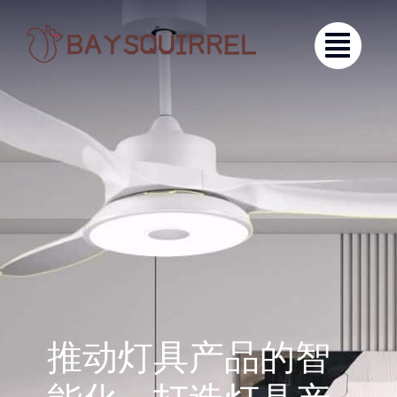
跳
过
内
容
推动灯具产品的智