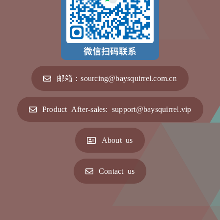
邮箱：sourcing@baysquirrel.com.cn
Product After-sales: support@baysquirrel.vip
About us
Contact us