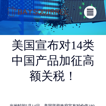
跳
过
内
容
美国宣布对14类
中国产品加征高
额关税！
当地时间5月14日，美国拜登政府宣布对价值180