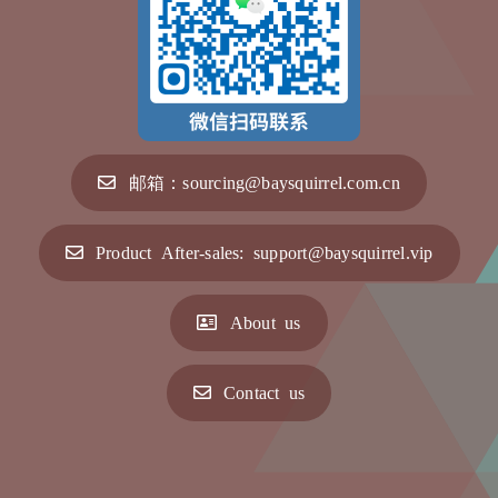
邮箱：sourcing@baysquirrel.com.cn
Product After-sales: support@baysquirrel.vip
About us
Contact us